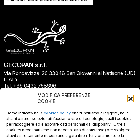
GECOPAN s.r.l.
Via Roncavizza, 20 33048 San Giovanni al Natisone (UD)
ITALY
Tel. +39 0432 758696
E-mail: info@gecopan.it
MODIFICA PREFERENZE
E-mail PEC: gecopan@pec.it
COOKIE
P.I. E C.F. 02487660306
N. REA UD 264834
Come indicato nella
cookies policy
che ti invitiamo a leggere, noi e
Capitale sociale € 30.000
alcuni partner selezionati facciamo uso di tecnologie, quali i cookie,
per raccogliere ed elaborare dati personali dai dispositivi. Oltre a
cookies necessari (che non necessitano di consenso) per svolgere
attività strettamente necessarie a garantire il funzionamento o la