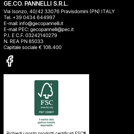
GE.CO. PANNELLI S.R.L.
Via Isonzo, 40/42 33076 Pravisdomini (PN) ITALY
Tel. +39 0434 644997
E-mail: info@gecopannelli.it
E-mail PEC: gecopannelli@pec.it
P.I. E C.F. 03242140279
N. REA PN 85033
Capitale sociale € 108.400
Richiedi i nostri prodotti certificati FSC®