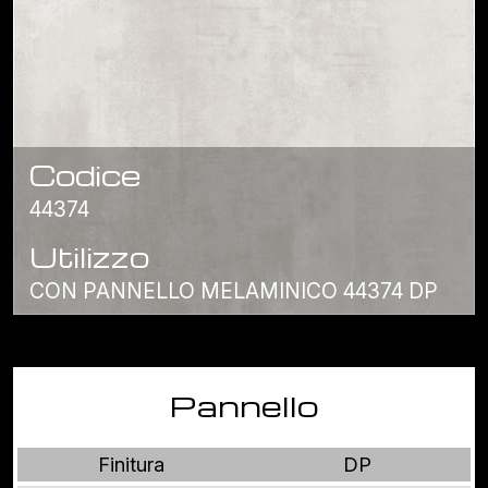
Codice
44374
Utilizzo
CON PANNELLO MELAMINICO 44374 DP
Pannello
Finitura
DP