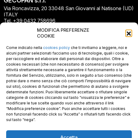
GECOPAN s.r.l.
Via Roncavizza, 20 33048 San Giovanni al Natisone (UD)
ITALY
Tel. +39 0432 758696
E-mail: info@gecopan.it
MODIFICA PREFERENZE
E-mail PEC: gecopan@pec.it
COOKIE
P.I. E C.F. 02487660306
N. REA UD 264834
Come indicato nella
cookies policy
che ti invitiamo a leggere, noi e
Capitale sociale € 30.000
alcuni partner selezionati facciamo uso di tecnologie, quali i cookie,
per raccogliere ed elaborare dati personali dai dispositivi. Oltre a
cookies necessari (che non necessitano di consenso) per svolgere
attività strettamente necessarie a garantire il funzionamento o la
fornitura del Servizio, utilizziamo, solo in seguito a tuo consenso (che
potrai dare o meno senza che ciò comporti l’impossibilità di navigare
sul sito), cookies di funzionali che permettono di aiutano a svolgere
determinate funzioni. Puoi liberamente accettare o rifiutare singole
categorie di cookies cliccando sul tasto “visualizza le preferenze” e
modificare le tue scelte quando vuoi anche attraverso il link
“Modifica preferenze cookie”. Puoi anche accettare tutti i cookies
non funzionali facendo click su “Accetta” o rifiutarli tutti facendo click
sul tasto “nega”.
Accetta