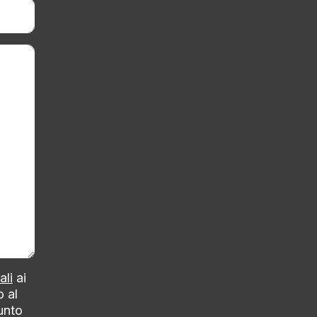
ali
ai
o al
punto