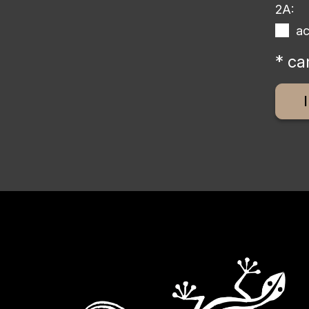
2A:
a
* ca
Altern