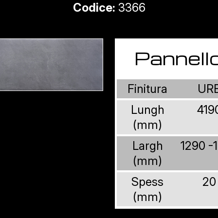
Codice:
3366
Pannell
Finitura
UR
Lungh
419
(mm)
Largh
1290 -
(mm)
Spess
20
(mm)