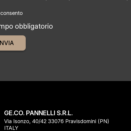
cconsento
mpo obbligatorio
ative:
GE.CO. PANNELLI S.R.L.
Via Isonzo, 40/42 33076 Pravisdomini (PN)
ITALY