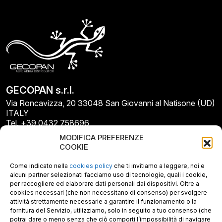
GECOPAN s.r.l.
Via Roncavizza, 20 33048 San Giovanni al Natisone (UD)
ITALY
Tel. +39 0432 758696
E-mail: info@gecopan.it
MODIFICA PREFERENZE
E-mail PEC: gecopan@pec.it
COOKIE
P.I. E C.F. 02487660306
N. REA UD 264834
Come indicato nella
cookies policy
che ti invitiamo a leggere, noi e
Capitale sociale € 30.000
alcuni partner selezionati facciamo uso di tecnologie, quali i cookie,
per raccogliere ed elaborare dati personali dai dispositivi. Oltre a
cookies necessari (che non necessitano di consenso) per svolgere
attività strettamente necessarie a garantire il funzionamento o la
fornitura del Servizio, utilizziamo, solo in seguito a tuo consenso (che
potrai dare o meno senza che ciò comporti l’impossibilità di navigare