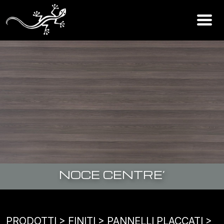
NOCE CENTRE’
PRODOTTI
> FINITI >
PANNELLI PLACCATI
>