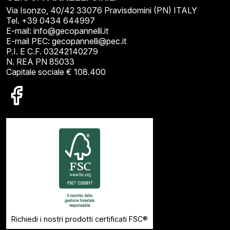
Via Isonzo, 40/42 33076 Pravisdomini (PN) ITALY
Tel. +39 0434 644997
E-mail: info@gecopannelli.it
E-mail PEC: gecopannelli@pec.it
P.I. E C.F. 03242140279
N. REA PN 85033
Capitale sociale € 108.400
Richiedi i nostri prodotti certificati FSC®