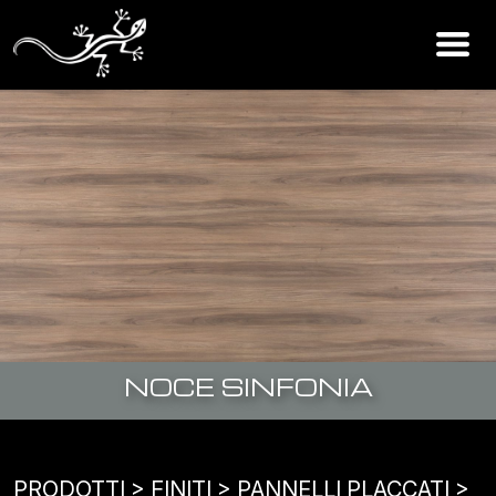
NOCE SINFONIA
PRODOTTI
> FINITI >
PANNELLI PLACCATI
>