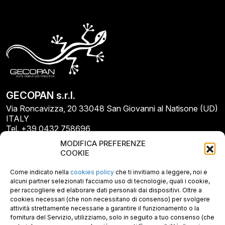
GECOPAN s.r.l.
Via Roncavizza, 20 33048 San Giovanni al Natisone (UD)
ITALY
Tel. +39 0432 758696
E-mail: info@gecopan.it
MODIFICA PREFERENZE
E-mail PEC: gecopan@pec.it
COOKIE
P.I. E C.F. 02487660306
N. REA UD 264834
Come indicato nella
cookies policy
che ti invitiamo a leggere, noi e
Capitale sociale € 30.000
alcuni partner selezionati facciamo uso di tecnologie, quali i cookie,
per raccogliere ed elaborare dati personali dai dispositivi. Oltre a
cookies necessari (che non necessitano di consenso) per svolgere
attività strettamente necessarie a garantire il funzionamento o la
fornitura del Servizio, utilizziamo, solo in seguito a tuo consenso (che