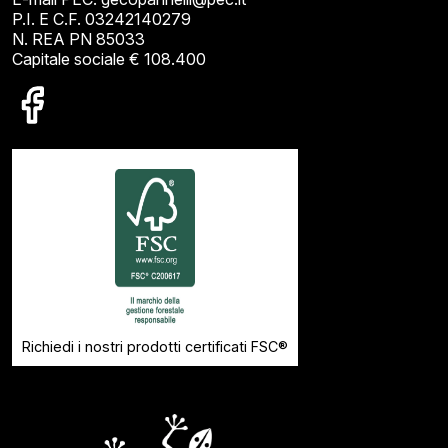
P.I. E C.F. 03242140279
N. REA PN 85033
Capitale sociale € 108.400
Richiedi i nostri prodotti certificati FSC®