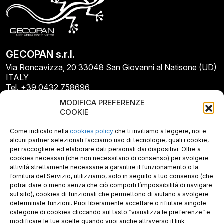
GECOPAN s.r.l.
Via Roncavizza, 20 33048 San Giovanni al Natisone (UD)
ITALY
Tel. +39 0432 758696
E-mail: info@gecopan.it
MODIFICA PREFERENZE
E-mail PEC: gecopan@pec.it
COOKIE
P.I. E C.F. 02487660306
N. REA UD 264834
Come indicato nella
cookies policy
che ti invitiamo a leggere, noi e
Capitale sociale € 30.000
alcuni partner selezionati facciamo uso di tecnologie, quali i cookie,
per raccogliere ed elaborare dati personali dai dispositivi. Oltre a
cookies necessari (che non necessitano di consenso) per svolgere
attività strettamente necessarie a garantire il funzionamento o la
fornitura del Servizio, utilizziamo, solo in seguito a tuo consenso (che
potrai dare o meno senza che ciò comporti l’impossibilità di navigare
sul sito), cookies di funzionali che permettono di aiutano a svolgere
determinate funzioni. Puoi liberamente accettare o rifiutare singole
categorie di cookies cliccando sul tasto “visualizza le preferenze” e
modificare le tue scelte quando vuoi anche attraverso il link