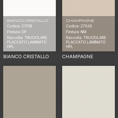
BIANCO CRISTALLO
CHAMPAGNE
Codice: 27018
Codice: 27045
Finitura: DP
Finitura: NM
Raccolta: TRUCIOLARE
Raccolta: TRUCIOLARE
PLACCATO LAMINATO
PLACCATO LAMINATO
HPL
HPL
BIANCO CRISTALLO
CHAMPAGNE