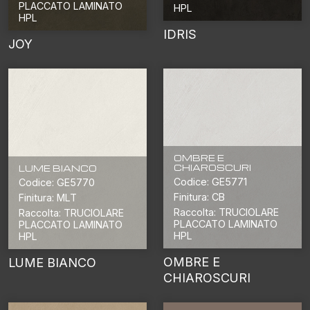
PLACCATO LAMINATO
HPL
HPL
IDRIS
JOY
OMBRE E
CHIAROSCURI
LUME BIANCO
Codice: GE5771
Codice: GE5770
Finitura: CB
Finitura: MLT
Raccolta: TRUCIOLARE
Raccolta: TRUCIOLARE
PLACCATO LAMINATO
PLACCATO LAMINATO
HPL
HPL
OMBRE E
LUME BIANCO
CHIAROSCURI