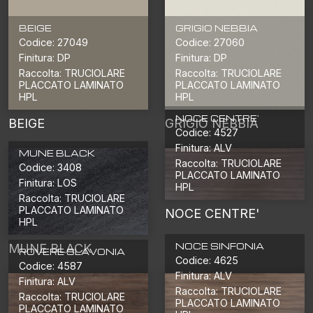
BEIGE
GRIGIO NEBBIA
Codice: 27049
Codice: 27060
Finitura: DP
Finitura: DP
Raccolta: TRUCIOLARE
Raccolta: TRUCIOLARE
PLACCATO LAMINATO
PLACCATO LAMINATO
HPL
HPL
NOCE CENTRE'
BEIGE
GRIGIO NEBBIA
Codice: 4527
Finitura: ALV
MUNE BLACK
Raccolta: TRUCIOLARE
Codice: 3408
PLACCATO LAMINATO
Finitura: LOS
HPL
Raccolta: TRUCIOLARE
PLACCATO LAMINATO
NOCE CENTRE'
HPL
NOCE SINFONIA
MUNE BLACK
ROVERE SLAVONIA
Codice: 4625
Codice: 4587
Finitura: ALV
Finitura: ALV
Raccolta: TRUCIOLARE
Raccolta: TRUCIOLARE
PLACCATO LAMINATO
PLACCATO LAMINATO