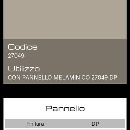
Codice
27049
Utilizzo
CON PANNELLO MELAMINICO 27049 DP
Pannello
Finitura
DP