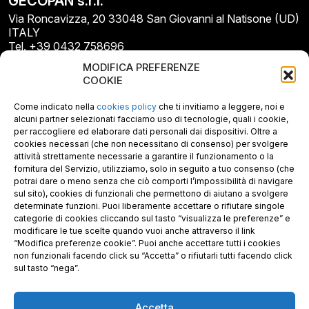
GECOPAN s.r.l.
Via Roncavizza, 20 33048 San Giovanni al Natisone (UD)
ITALY
Tel. +39 0432 758696
E-mail: info@gecopan.it
MODIFICA PREFERENZE
E-mail PEC: gecopan@pec.it
COOKIE
P.I. E C.F. 02487660306
N. REA UD 264834
Come indicato nella
cookies policy
che ti invitiamo a leggere, noi e
Capitale sociale € 30.000
alcuni partner selezionati facciamo uso di tecnologie, quali i cookie,
per raccogliere ed elaborare dati personali dai dispositivi. Oltre a
cookies necessari (che non necessitano di consenso) per svolgere
attività strettamente necessarie a garantire il funzionamento o la
fornitura del Servizio, utilizziamo, solo in seguito a tuo consenso (che
potrai dare o meno senza che ciò comporti l’impossibilità di navigare
sul sito), cookies di funzionali che permettono di aiutano a svolgere
determinate funzioni. Puoi liberamente accettare o rifiutare singole
categorie di cookies cliccando sul tasto “visualizza le preferenze” e
modificare le tue scelte quando vuoi anche attraverso il link
“Modifica preferenze cookie”. Puoi anche accettare tutti i cookies
non funzionali facendo click su “Accetta” o rifiutarli tutti facendo click
sul tasto “nega”.
Accetta