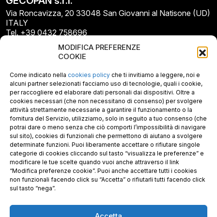
GECOPAN s.r.l.
Via Roncavizza, 20 33048 San Giovanni al Natisone (UD)
ITALY
Tel. +39 0432 758696
E-mail: info@gecopan.it
MODIFICA PREFERENZE
E-mail PEC: gecopan@pec.it
COOKIE
P.I. E C.F. 02487660306
N. REA UD 264834
Come indicato nella
cookies policy
che ti invitiamo a leggere, noi e
Capitale sociale € 30.000
alcuni partner selezionati facciamo uso di tecnologie, quali i cookie,
per raccogliere ed elaborare dati personali dai dispositivi. Oltre a
cookies necessari (che non necessitano di consenso) per svolgere
attività strettamente necessarie a garantire il funzionamento o la
fornitura del Servizio, utilizziamo, solo in seguito a tuo consenso (che
potrai dare o meno senza che ciò comporti l’impossibilità di navigare
sul sito), cookies di funzionali che permettono di aiutano a svolgere
determinate funzioni. Puoi liberamente accettare o rifiutare singole
categorie di cookies cliccando sul tasto “visualizza le preferenze” e
modificare le tue scelte quando vuoi anche attraverso il link
“Modifica preferenze cookie”. Puoi anche accettare tutti i cookies
non funzionali facendo click su “Accetta” o rifiutarli tutti facendo click
sul tasto “nega”.
Accetta