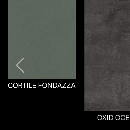
OXID OCEAN
OXID DARK 