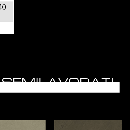
40
O - SEMILAVORATI