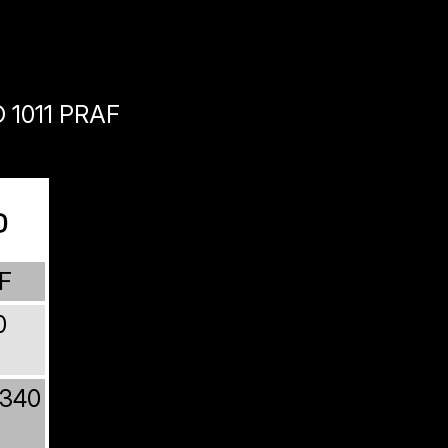
1011 PRAF
o
F
0
1340