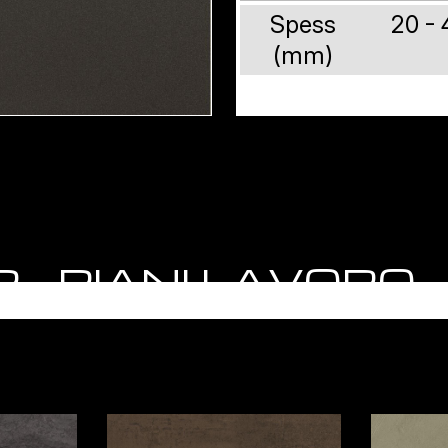
Spess
20 - 
(mm)
TOP - PIANI LAVOR