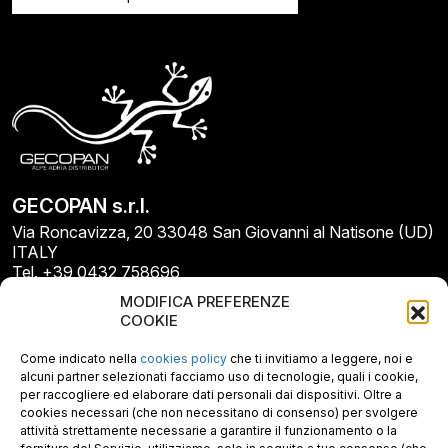
GECOPAN s.r.l.
Via Roncavizza, 20 33048 San Giovanni al Natisone (UD)
ITALY
Tel. +39 0432 758696
E-mail: info@gecopan.it
MODIFICA PREFERENZE
E-mail PEC: gecopan@pec.it
COOKIE
P.I. E C.F. 02487660306
N. REA UD 264834
Come indicato nella
cookies policy
che ti invitiamo a leggere, noi e
Capitale sociale € 30.000
alcuni partner selezionati facciamo uso di tecnologie, quali i cookie,
per raccogliere ed elaborare dati personali dai dispositivi. Oltre a
cookies necessari (che non necessitano di consenso) per svolgere
attività strettamente necessarie a garantire il funzionamento o la