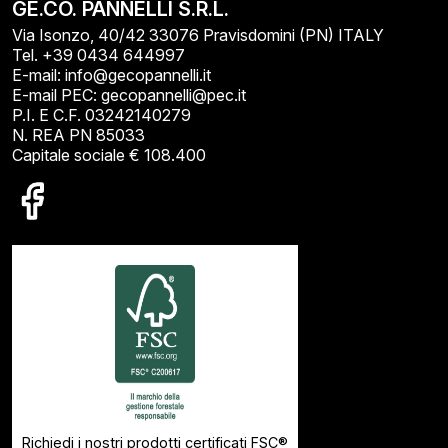
GE.CO. PANNELLI S.R.L.
Via Isonzo, 40/42 33076 Pravisdomini (PN) ITALY
Tel. +39 0434 644997
E-mail: info@gecopannelli.it
E-mail PEC: gecopannelli@pec.it
P.I. E C.F. 03242140279
N. REA PN 85033
Capitale sociale € 108.400
Richiedi i nostri prodotti certificati FSC®