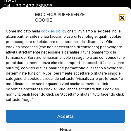
Tel. +39 0432 758696
E-mail: info@gecopan.it
MODIFICA PREFERENZE
E-mail PEC: gecopan@pec.it
COOKIE
P.I. E C.F. 02487660306
N. REA UD 264834
Come indicato nella
cookies policy
che ti invitiamo a leggere, noi e
Capitale sociale € 30.000
alcuni partner selezionati facciamo uso di tecnologie, quali i cookie,
per raccogliere ed elaborare dati personali dai dispositivi. Oltre a
cookies necessari (che non necessitano di consenso) per svolgere
attività strettamente necessarie a garantire il funzionamento o la
fornitura del Servizio, utilizziamo, solo in seguito a tuo consenso (che
potrai dare o meno senza che ciò comporti l’impossibilità di navigare
sul sito), cookies di funzionali che permettono di aiutano a svolgere
determinate funzioni. Puoi liberamente accettare o rifiutare singole
categorie di cookies cliccando sul tasto “visualizza le preferenze” e
modificare le tue scelte quando vuoi anche attraverso il link
“Modifica preferenze cookie”. Puoi anche accettare tutti i cookies
non funzionali facendo click su “Accetta” o rifiutarli tutti facendo click
sul tasto “nega”.
Accetta
Richiedi i nostri prodotti certificati FSC®
Nega