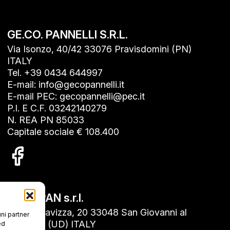
GE.CO. PANNELLI S.R.L.
Via Isonzo, 40/42 33076 Pravisdomini (PN)
ITALY
Tel. +39 0434 644997
E-mail: info@gecopannelli.it
E-mail PEC: gecopannelli@pec.it
P.I. E C.F. 03242140279
N. REA PN 85033
Capitale sociale € 108.400
GECOPAN s.r.l.
Via Roncavizza, 20 33048 San Giovanni al
uni partner
Natisone (UD) ITALY
ed