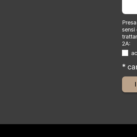
Presa 
sensi
tratta
2A:
a
* ca
Altern