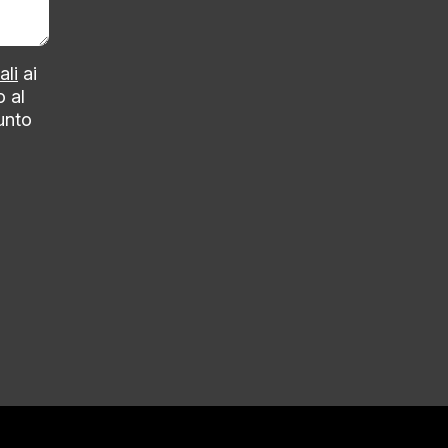
ali
ai
o al
punto