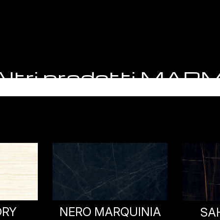
Altri prodotti MARM
FIO
UINIA
SAHARA NOIR