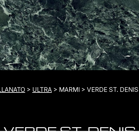
LLANATO
>
ULTRA
> MARMI > VERDE ST. DENIS
VERDE ST. DENIS