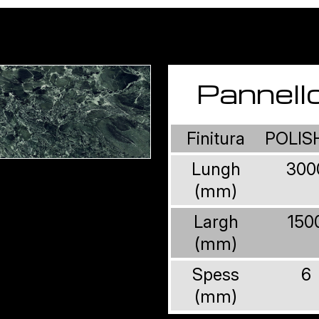
Pannell
Finitura
POLIS
Lungh
300
(mm)
Largh
150
(mm)
Spess
6
(mm)