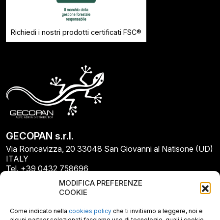
Richiedi i nostri prodotti certificati FSC®
GECOPAN s.r.l.
Via Roncavizza, 20 33048 San Giovanni al Natisone (UD)
ITALY
Tel. +39 0432 758696
E-mail: info@gecopan.it
MODIFICA PREFERENZE
E-mail PEC: gecopan@pec.it
COOKIE
P.I. E C.F. 02487660306
N. REA UD 264834
Come indicato nella
cookies policy
che ti invitiamo a leggere, noi e
Capitale sociale € 30.000
alcuni partner selezionati facciamo uso di tecnologie, quali i cookie,