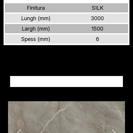
Finitura
SILK
Lungh (mm)
3000
Largh (mm)
1500
Spess (mm)
6
Altri prodotti MARMI