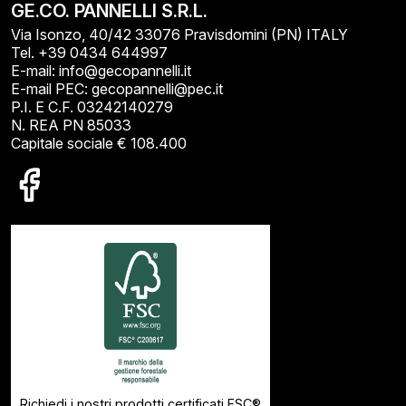
GE.CO. PANNELLI S.R.L.
Via Isonzo, 40/42 33076 Pravisdomini (PN) ITALY
Tel. +39 0434 644997
E-mail: info@gecopannelli.it
E-mail PEC: gecopannelli@pec.it
P.I. E C.F. 03242140279
N. REA PN 85033
Capitale sociale € 108.400
Richiedi i nostri prodotti certificati FSC®