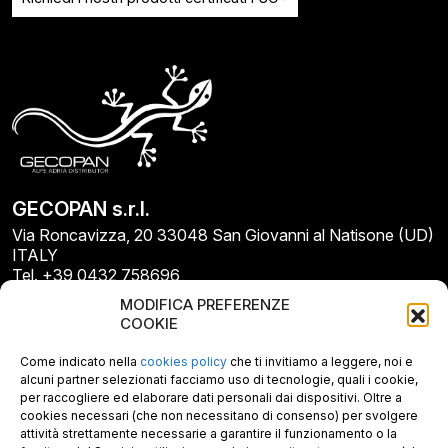
GECOPAN s.r.l.
Via Roncavizza, 20 33048 San Giovanni al Natisone (UD)
ITALY
Tel. +39 0432 758696
E-mail: info@gecopan.it
MODIFICA PREFERENZE
E-mail PEC: gecopan@pec.it
COOKIE
P.I. E C.F. 02487660306
N. REA UD 264834
Come indicato nella
cookies policy
che ti invitiamo a leggere, noi e
Capitale sociale € 30.000
alcuni partner selezionati facciamo uso di tecnologie, quali i cookie,
per raccogliere ed elaborare dati personali dai dispositivi. Oltre a
cookies necessari (che non necessitano di consenso) per svolgere
attività strettamente necessarie a garantire il funzionamento o la