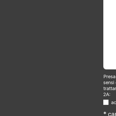
Presa 
sensi
tratta
2A:
a
* ca