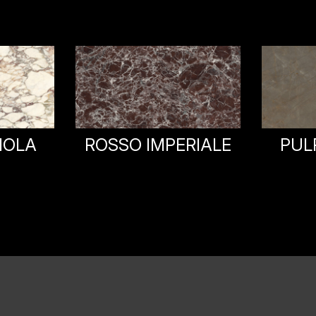
PULPIS BRONZE
RIALE
VERD