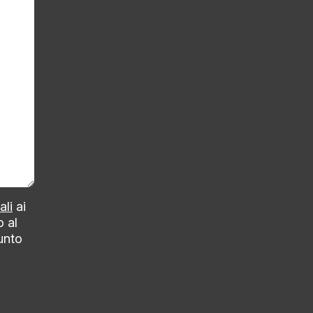
ali
ai
o al
punto