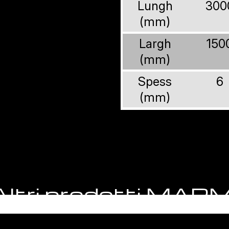
Lungh
300
(mm)
Largh
150
(mm)
Spess
6
(mm)
Altri prodotti MARM