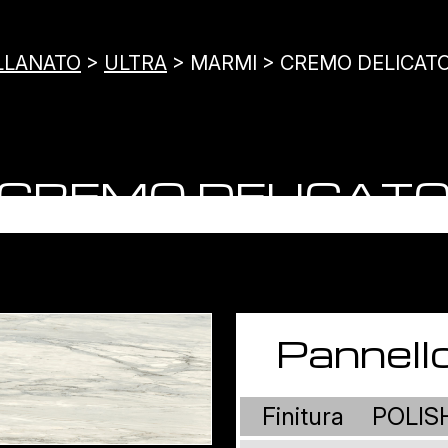
LLANATO
>
ULTRA
> MARMI > CREMO DELICAT
CREMO DELICAT
Pannell
Finitura
POLIS