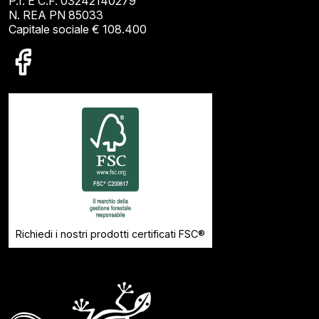
P.I. E C.F. 03242140279
N. REA PN 85033
Capitale sociale € 108.400
Richiedi i nostri prodotti certificati FSC®