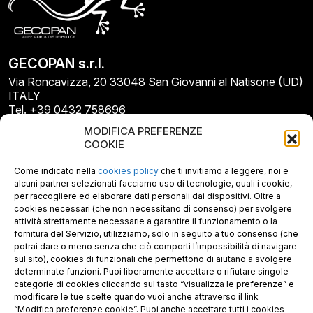
GECOPAN s.r.l.
Via Roncavizza, 20 33048 San Giovanni al Natisone (UD)
ITALY
Tel. +39 0432 758696
E-mail: info@gecopan.it
MODIFICA PREFERENZE
E-mail PEC: gecopan@pec.it
COOKIE
P.I. E C.F. 02487660306
N. REA UD 264834
Come indicato nella
cookies policy
che ti invitiamo a leggere, noi e
Capitale sociale € 30.000
alcuni partner selezionati facciamo uso di tecnologie, quali i cookie,
per raccogliere ed elaborare dati personali dai dispositivi. Oltre a
cookies necessari (che non necessitano di consenso) per svolgere
attività strettamente necessarie a garantire il funzionamento o la
fornitura del Servizio, utilizziamo, solo in seguito a tuo consenso (che
potrai dare o meno senza che ciò comporti l’impossibilità di navigare
sul sito), cookies di funzionali che permettono di aiutano a svolgere
determinate funzioni. Puoi liberamente accettare o rifiutare singole
categorie di cookies cliccando sul tasto “visualizza le preferenze” e
modificare le tue scelte quando vuoi anche attraverso il link
“Modifica preferenze cookie”. Puoi anche accettare tutti i cookies