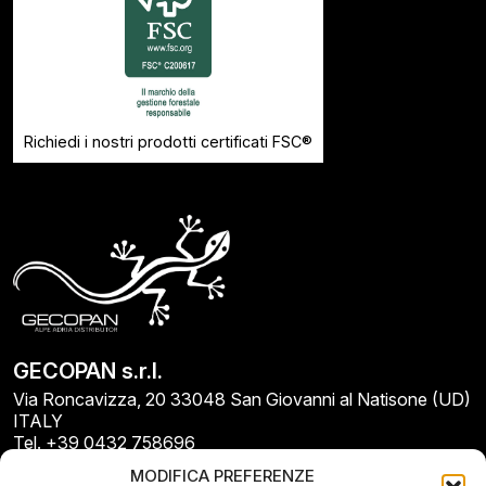
Richiedi i nostri prodotti certificati FSC®
GECOPAN s.r.l.
Via Roncavizza, 20 33048 San Giovanni al Natisone (UD)
ITALY
Tel. +39 0432 758696
E-mail: info@gecopan.it
MODIFICA PREFERENZE