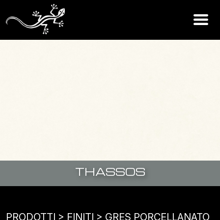
THASSOS
PRODOTTI
> FINITI >
GRES PORCELLANATO