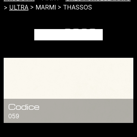
>
ULTRA
> MARMI > THASSOS
THASSOS
Codice
059