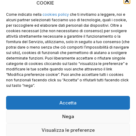
E-mail PEC: gecopan@pec.it
COOKIE
P.I. E C.F. 02487660306
N. REA UD 264834
Come indicato nella
cookies policy
che ti invitiamo a leggere, noi e
Capitale sociale € 30.000
alcuni partner selezionati facciamo uso di tecnologie, quali i cookie,
per raccogliere ed elaborare dati personali dai dispositivi. Oltre a
cookies necessari (che non necessitano di consenso) per svolgere
attività strettamente necessarie a garantire il funzionamento o la
fornitura del Servizio, utilizziamo, solo in seguito a tuo consenso (che
potrai dare o meno senza che ciò comporti l’impossibilità di navigare
sul sito), cookies di funzionali che permettono di aiutano a svolgere
determinate funzioni. Puoi liberamente accettare o rifiutare singole
categorie di cookies cliccando sul tasto “visualizza le preferenze” e
modificare le tue scelte quando vuoi anche attraverso il link
“Modifica preferenze cookie”. Puoi anche accettare tutti i cookies
non funzionali facendo click su “Accetta” o rifiutarli tutti facendo click
sul tasto “nega”.
Accetta
Richiedi i nostri prodotti certificati FSC®
Nega
© 2025 GE.CO. PANNELLI S.R.L. & GECOPAN s.r.l. –
Visualizza le preferenze
Privacy Policy
–
Condizioni generali di vendita
– Sito