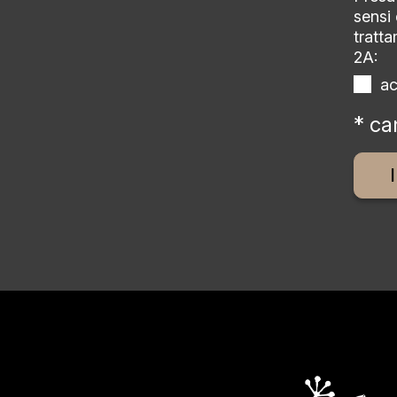
sensi
tratta
2A:
a
* ca
Altern