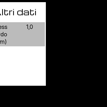
ltri dati
ess
1,0
rdo
m)