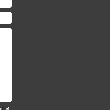
ali
ai