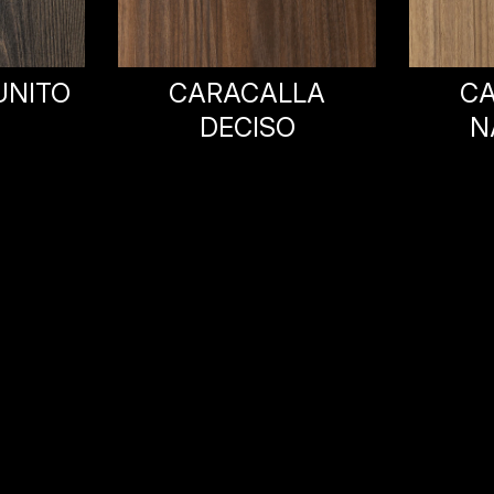
LA
CARACALLA
CARA
O
NATURALE