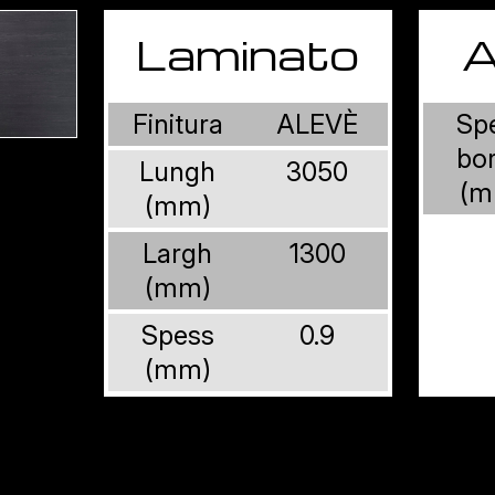
Laminato
A
Finitura
ALEVÈ
Sp
bo
Lungh
3050
(m
(mm)
Largh
1300
(mm)
Spess
0.9
(mm)