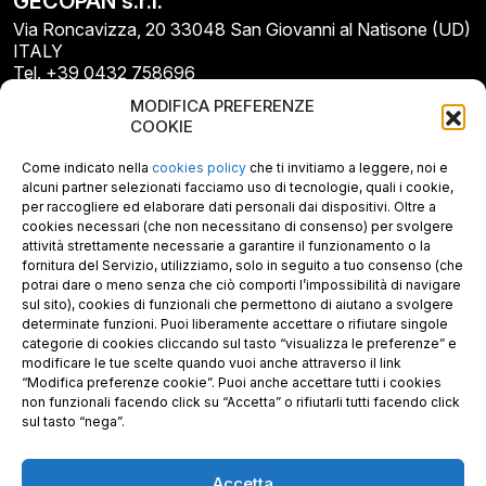
GECOPAN s.r.l.
Via Roncavizza, 20 33048 San Giovanni al Natisone (UD)
ITALY
Tel. +39 0432 758696
E-mail: info@gecopan.it
MODIFICA PREFERENZE
E-mail PEC: gecopan@pec.it
COOKIE
P.I. E C.F. 02487660306
N. REA UD 264834
Come indicato nella
cookies policy
che ti invitiamo a leggere, noi e
Capitale sociale € 30.000
alcuni partner selezionati facciamo uso di tecnologie, quali i cookie,
per raccogliere ed elaborare dati personali dai dispositivi. Oltre a
cookies necessari (che non necessitano di consenso) per svolgere
attività strettamente necessarie a garantire il funzionamento o la
fornitura del Servizio, utilizziamo, solo in seguito a tuo consenso (che
potrai dare o meno senza che ciò comporti l’impossibilità di navigare
sul sito), cookies di funzionali che permettono di aiutano a svolgere
determinate funzioni. Puoi liberamente accettare o rifiutare singole
categorie di cookies cliccando sul tasto “visualizza le preferenze” e
modificare le tue scelte quando vuoi anche attraverso il link
“Modifica preferenze cookie”. Puoi anche accettare tutti i cookies
non funzionali facendo click su “Accetta” o rifiutarli tutti facendo click
sul tasto “nega”.
Accetta