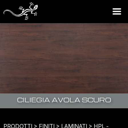
CILIEGIA AVOLA SCURO
PRODOTTI
> FINITI >
LAMINATI
>
HPL -