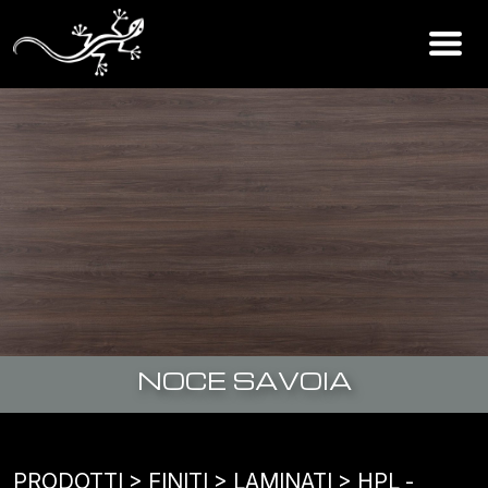
NOCE SAVOIA
PRODOTTI
> FINITI >
LAMINATI
>
HPL -