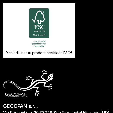
Richiedi i nostri prodotti certificati FSC®
GECOPAN s.r.l.
Via Roncavizza, 20 33048 San Giovanni al Natisone (UD)