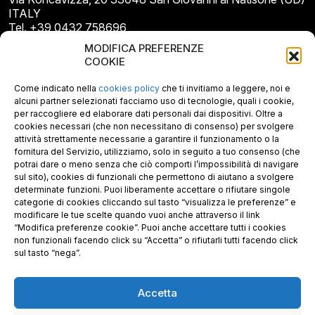
ITALY
Tel. +39 0432 758696
E-mail: info@gecopan.it
MODIFICA PREFERENZE
E-mail PEC: gecopan@pec.it
COOKIE
P.I. E C.F. 02487660306
N. REA UD 264834
Come indicato nella
cookies policy
che ti invitiamo a leggere, noi e
Capitale sociale € 30.000
alcuni partner selezionati facciamo uso di tecnologie, quali i cookie,
per raccogliere ed elaborare dati personali dai dispositivi. Oltre a
cookies necessari (che non necessitano di consenso) per svolgere
attività strettamente necessarie a garantire il funzionamento o la
fornitura del Servizio, utilizziamo, solo in seguito a tuo consenso (che
potrai dare o meno senza che ciò comporti l’impossibilità di navigare
sul sito), cookies di funzionali che permettono di aiutano a svolgere
determinate funzioni. Puoi liberamente accettare o rifiutare singole
categorie di cookies cliccando sul tasto “visualizza le preferenze” e
modificare le tue scelte quando vuoi anche attraverso il link
“Modifica preferenze cookie”. Puoi anche accettare tutti i cookies
non funzionali facendo click su “Accetta” o rifiutarli tutti facendo click
sul tasto “nega”.
Accetta
Richiedi i nostri prodotti certificati FSC®