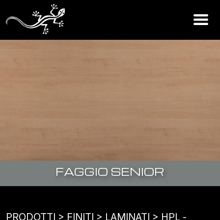
FAGGIO SENIOR
PRODOTTI
> FINITI >
LAMINATI
>
HPL -