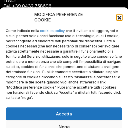
ITALY
Tel. +39 0432 758696
E-mail: info@gecopan.it
MODIFICA PREFERENZE
E-mail PEC: gecopan@pec.it
COOKIE
P.I. E C.F. 02487660306
N. REA UD 264834
Come indicato nella
cookies policy
che ti invitiamo a leggere, noi e
Capitale sociale € 30.000
alcuni partner selezionati facciamo uso di tecnologie, quali i cookie,
per raccogliere ed elaborare dati personali dai dispositivi. Oltre a
cookies necessari (che non necessitano di consenso) per svolgere
attività strettamente necessarie a garantire il funzionamento o la
fornitura del Servizio, utilizziamo, solo in seguito a tuo consenso (che
potrai dare o meno senza che ciò comporti l’impossibilità di navigare
sul sito), cookies di funzionali che permettono di aiutano a svolgere
determinate funzioni. Puoi liberamente accettare o rifiutare singole
categorie di cookies cliccando sul tasto “visualizza le preferenze” e
modificare le tue scelte quando vuoi anche attraverso il link
“Modifica preferenze cookie”. Puoi anche accettare tutti i cookies
non funzionali facendo click su “Accetta” o rifiutarli tutti facendo click
sul tasto “nega”.
Accetta
Richiedi i nostri prodotti certificati FSC®
Nega