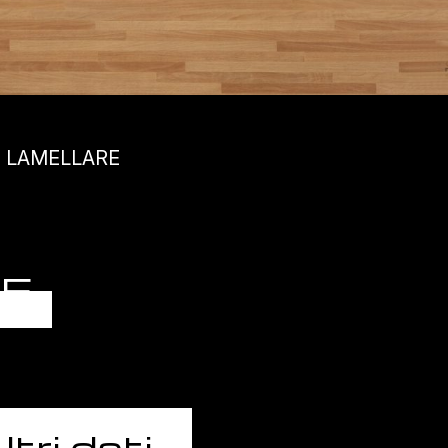
O LAMELLARE
E
ltri dati