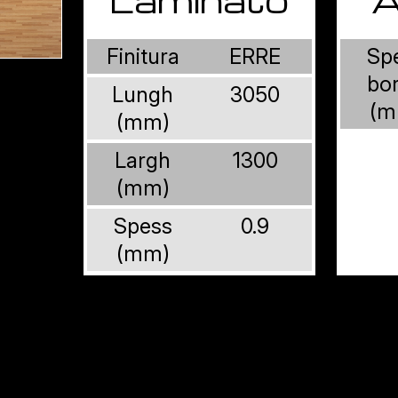
Finitura
ERRE
Sp
bo
Lungh
3050
(m
(mm)
Largh
1300
(mm)
Spess
0.9
(mm)