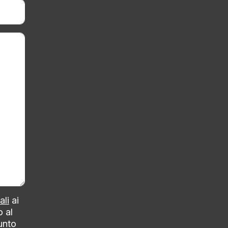
ali
ai
o al
punto