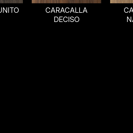
LA
CARACALLA
CARA
O
NATURALE