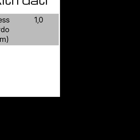
ess
1,0
rdo
m)