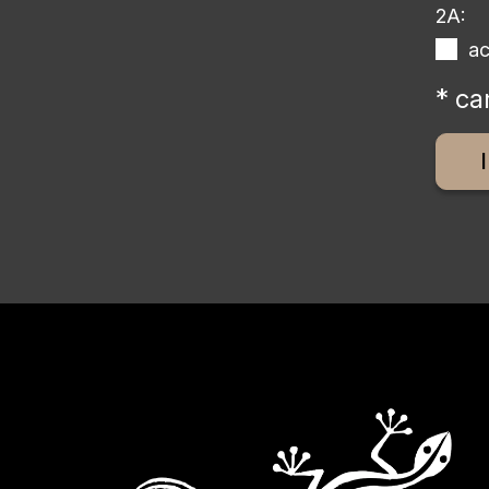
2A:
a
* ca
Altern