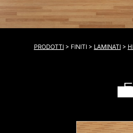
PRODOTTI
> FINITI >
LAMINATI
>
H
F