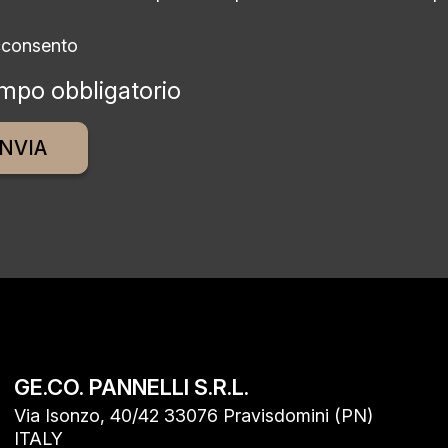
cconsento
mpo obbligatorio
ative:
GE.CO. PANNELLI S.R.L.
Via Isonzo, 40/42 33076 Pravisdomini (PN)
ITALY