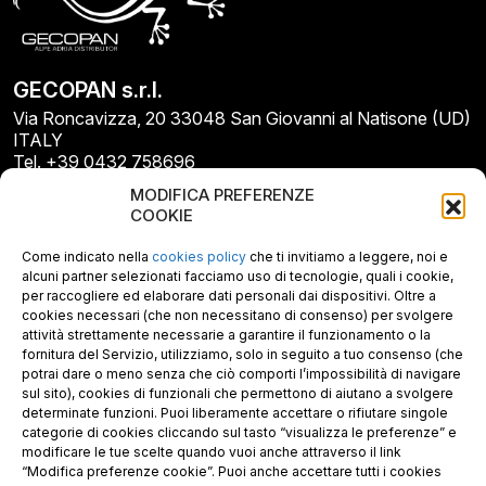
GECOPAN s.r.l.
Via Roncavizza, 20 33048 San Giovanni al Natisone (UD)
ITALY
Tel. +39 0432 758696
E-mail: info@gecopan.it
MODIFICA PREFERENZE
E-mail PEC: gecopan@pec.it
COOKIE
P.I. E C.F. 02487660306
N. REA UD 264834
Come indicato nella
cookies policy
che ti invitiamo a leggere, noi e
Capitale sociale € 30.000
alcuni partner selezionati facciamo uso di tecnologie, quali i cookie,
per raccogliere ed elaborare dati personali dai dispositivi. Oltre a
cookies necessari (che non necessitano di consenso) per svolgere
attività strettamente necessarie a garantire il funzionamento o la
fornitura del Servizio, utilizziamo, solo in seguito a tuo consenso (che
potrai dare o meno senza che ciò comporti l’impossibilità di navigare
sul sito), cookies di funzionali che permettono di aiutano a svolgere
determinate funzioni. Puoi liberamente accettare o rifiutare singole
categorie di cookies cliccando sul tasto “visualizza le preferenze” e
modificare le tue scelte quando vuoi anche attraverso il link
“Modifica preferenze cookie”. Puoi anche accettare tutti i cookies