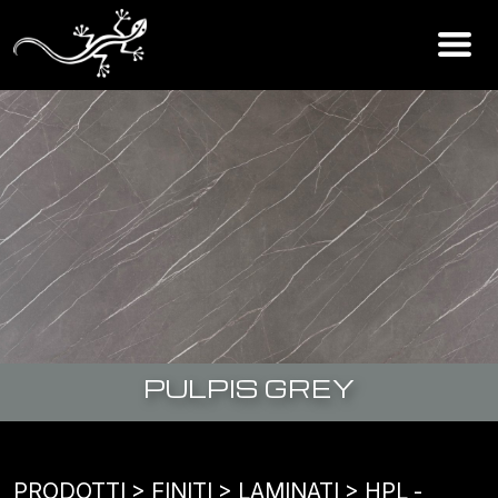
PULPIS GREY
PRODOTTI
> FINITI >
LAMINATI
>
HPL -