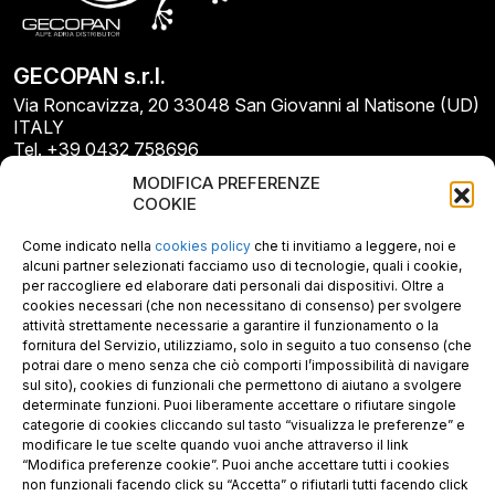
GECOPAN s.r.l.
Via Roncavizza, 20 33048 San Giovanni al Natisone (UD)
ITALY
Tel. +39 0432 758696
E-mail: info@gecopan.it
MODIFICA PREFERENZE
E-mail PEC: gecopan@pec.it
COOKIE
P.I. E C.F. 02487660306
N. REA UD 264834
Come indicato nella
cookies policy
che ti invitiamo a leggere, noi e
Capitale sociale € 30.000
alcuni partner selezionati facciamo uso di tecnologie, quali i cookie,
per raccogliere ed elaborare dati personali dai dispositivi. Oltre a
cookies necessari (che non necessitano di consenso) per svolgere
attività strettamente necessarie a garantire il funzionamento o la
fornitura del Servizio, utilizziamo, solo in seguito a tuo consenso (che
potrai dare o meno senza che ciò comporti l’impossibilità di navigare
sul sito), cookies di funzionali che permettono di aiutano a svolgere
determinate funzioni. Puoi liberamente accettare o rifiutare singole
categorie di cookies cliccando sul tasto “visualizza le preferenze” e
modificare le tue scelte quando vuoi anche attraverso il link
“Modifica preferenze cookie”. Puoi anche accettare tutti i cookies
non funzionali facendo click su “Accetta” o rifiutarli tutti facendo click