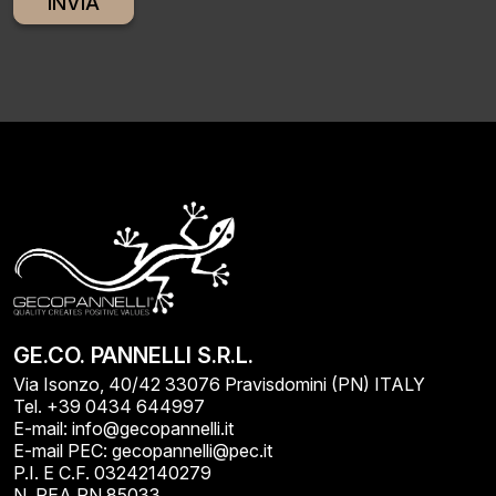
Alternative:
GE.CO. PANNELLI S.R.L.
Via Isonzo, 40/42 33076 Pravisdomini (PN) ITALY
Tel. +39 0434 644997
E-mail: info@gecopannelli.it
E-mail PEC: gecopannelli@pec.it
P.I. E C.F. 03242140279
N. REA PN 85033