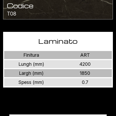
Codice
T08
Laminato
Finitura
ART
Lungh (mm)
4200
Largh (mm)
1850
Spess (mm)
0.7