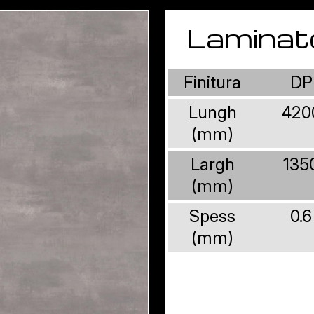
Laminat
Finitura
DP
Lungh
420
(mm)
Largh
135
(mm)
Spess
0.6
(mm)