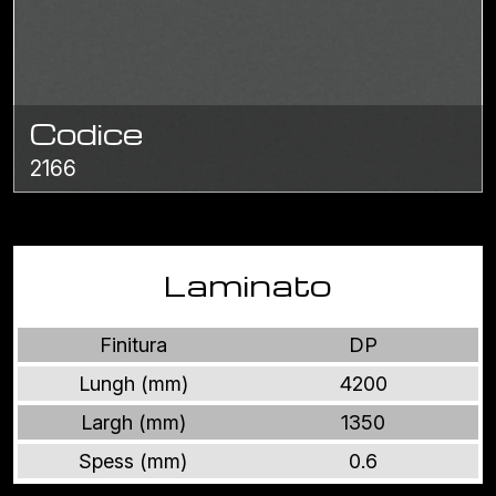
Codice
2166
Laminato
Finitura
DP
Lungh (mm)
4200
Largh (mm)
1350
Spess (mm)
0.6