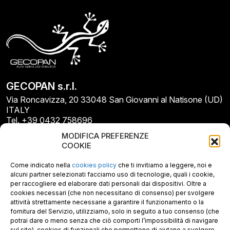
GECOPAN s.r.l.
Via Roncavizza, 20 33048 San Giovanni al Natisone (UD)
ITALY
Tel. +39 0432 758696
E-mail: info@gecopan.it
MODIFICA PREFERENZE
E-mail PEC: gecopan@pec.it
COOKIE
P.I. E C.F. 02487660306
N. REA UD 264834
Come indicato nella
cookies policy
che ti invitiamo a leggere, noi e
Capitale sociale € 30.000
alcuni partner selezionati facciamo uso di tecnologie, quali i cookie,
per raccogliere ed elaborare dati personali dai dispositivi. Oltre a
cookies necessari (che non necessitano di consenso) per svolgere
attività strettamente necessarie a garantire il funzionamento o la
fornitura del Servizio, utilizziamo, solo in seguito a tuo consenso (che
potrai dare o meno senza che ciò comporti l’impossibilità di navigare
sul sito), cookies di funzionali che permettono di aiutano a svolgere