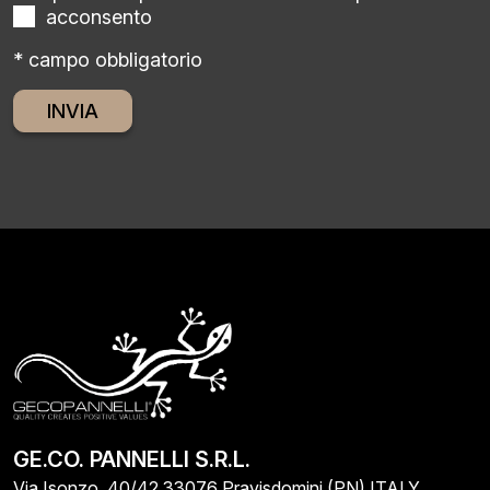
acconsento
* campo obbligatorio
Alternative:
GE.CO. PANNELLI S.R.L.
Via Isonzo, 40/42 33076 Pravisdomini (PN) ITALY