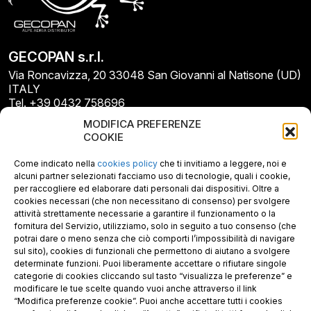
GECOPAN s.r.l.
Via Roncavizza, 20 33048 San Giovanni al Natisone (UD)
ITALY
Tel. +39 0432 758696
E-mail: info@gecopan.it
MODIFICA PREFERENZE
E-mail PEC: gecopan@pec.it
COOKIE
P.I. E C.F. 02487660306
N. REA UD 264834
Come indicato nella
cookies policy
che ti invitiamo a leggere, noi e
Capitale sociale € 30.000
alcuni partner selezionati facciamo uso di tecnologie, quali i cookie,
per raccogliere ed elaborare dati personali dai dispositivi. Oltre a
cookies necessari (che non necessitano di consenso) per svolgere
attività strettamente necessarie a garantire il funzionamento o la
fornitura del Servizio, utilizziamo, solo in seguito a tuo consenso (che
potrai dare o meno senza che ciò comporti l’impossibilità di navigare
sul sito), cookies di funzionali che permettono di aiutano a svolgere
determinate funzioni. Puoi liberamente accettare o rifiutare singole
categorie di cookies cliccando sul tasto “visualizza le preferenze” e
modificare le tue scelte quando vuoi anche attraverso il link
“Modifica preferenze cookie”. Puoi anche accettare tutti i cookies