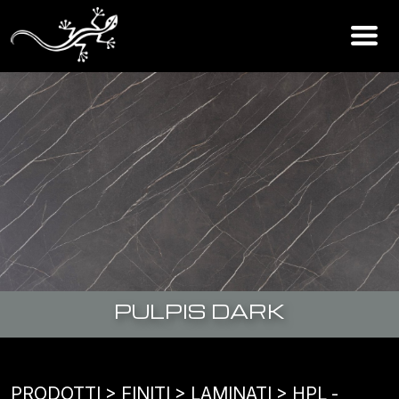
PULPIS DARK
PRODOTTI
> FINITI >
LAMINATI
>
HPL -