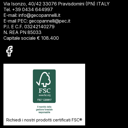
Via Isonzo, 40/42 33076 Pravisdomini (PN) ITALY
Tel. +39 0434 644997
E-mail: info@gecopannelli.it
E-mail PEC: gecopannelli@pec.it
P.I. E C.F. 03242140279
N. REA PN 85033
Capitale sociale € 108.400
Richiedi i nostri prodotti certificati FSC®