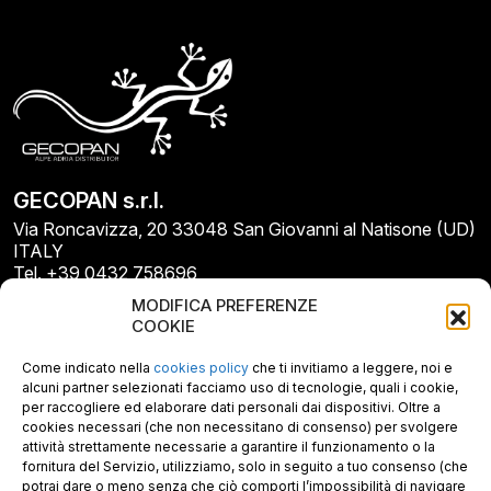
GECOPAN s.r.l.
Via Roncavizza, 20 33048 San Giovanni al Natisone (UD)
ITALY
Tel. +39 0432 758696
E-mail: info@gecopan.it
MODIFICA PREFERENZE
E-mail PEC: gecopan@pec.it
COOKIE
P.I. E C.F. 02487660306
N. REA UD 264834
Come indicato nella
cookies policy
che ti invitiamo a leggere, noi e
Capitale sociale € 30.000
alcuni partner selezionati facciamo uso di tecnologie, quali i cookie,
per raccogliere ed elaborare dati personali dai dispositivi. Oltre a
cookies necessari (che non necessitano di consenso) per svolgere
attività strettamente necessarie a garantire il funzionamento o la
fornitura del Servizio, utilizziamo, solo in seguito a tuo consenso (che
potrai dare o meno senza che ciò comporti l’impossibilità di navigare