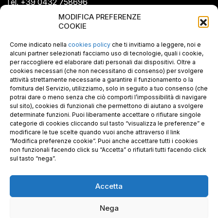
Tel. +39 0432 758696
E-mail: info@gecopan.it
MODIFICA PREFERENZE
E-mail PEC: gecopan@pec.it
COOKIE
P.I. E C.F. 02487660306
N. REA UD 264834
Come indicato nella
cookies policy
che ti invitiamo a leggere, noi e
Capitale sociale € 30.000
alcuni partner selezionati facciamo uso di tecnologie, quali i cookie,
per raccogliere ed elaborare dati personali dai dispositivi. Oltre a
cookies necessari (che non necessitano di consenso) per svolgere
attività strettamente necessarie a garantire il funzionamento o la
fornitura del Servizio, utilizziamo, solo in seguito a tuo consenso (che
potrai dare o meno senza che ciò comporti l’impossibilità di navigare
sul sito), cookies di funzionali che permettono di aiutano a svolgere
determinate funzioni. Puoi liberamente accettare o rifiutare singole
categorie di cookies cliccando sul tasto “visualizza le preferenze” e
modificare le tue scelte quando vuoi anche attraverso il link
“Modifica preferenze cookie”. Puoi anche accettare tutti i cookies
non funzionali facendo click su “Accetta” o rifiutarli tutti facendo click
sul tasto “nega”.
Accetta
Richiedi i nostri prodotti certificati FSC®
Nega