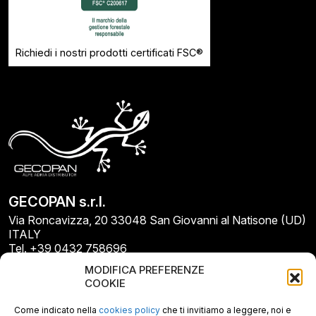
Richiedi i nostri prodotti certificati FSC®
GECOPAN s.r.l.
Via Roncavizza, 20 33048 San Giovanni al Natisone (UD)
ITALY
Tel. +39 0432 758696
E-mail: info@gecopan.it
MODIFICA PREFERENZE
E-mail PEC: gecopan@pec.it
COOKIE
P.I. E C.F. 02487660306
N. REA UD 264834
Come indicato nella
cookies policy
che ti invitiamo a leggere, noi e