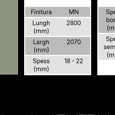
Finitura
MN
Sp
bo
Lungh
2800
(m
(mm)
Sp
Largh
2070
sem
(mm)
(m
Spess
18 - 22
(mm)