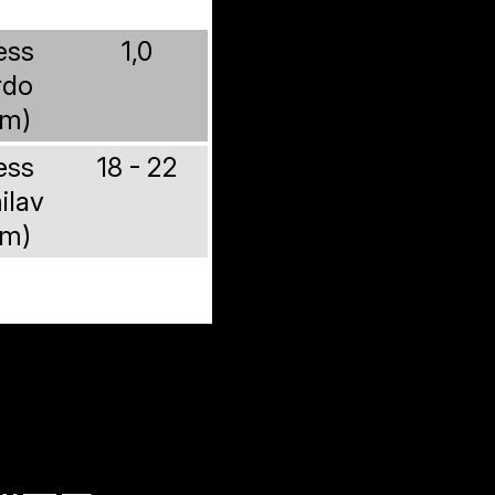
ess
1,0
rdo
m)
ess
18 - 22
ilav
m)