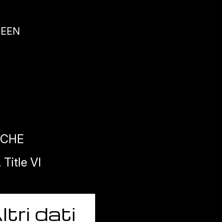
REEN
ICHE
Title VI
ltri dati