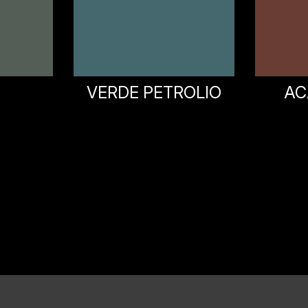
ROLIO
ACAI BROWN
GRA