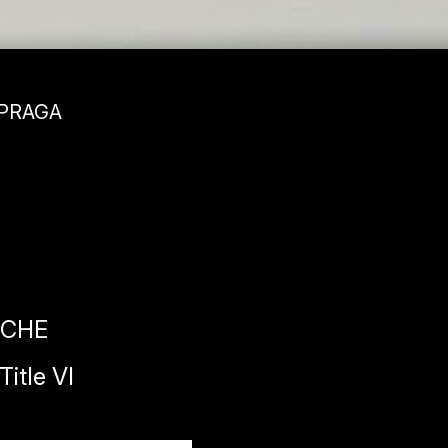
 PRAGA
ICHE
itle VI