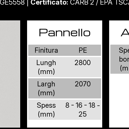
GE5558 |
Certificato:
CARB 2 / EPA TSCA
Pannello
A
Finitura
PE
Sp
bo
Lungh
2800
(m
(mm)
Largh
2070
(mm)
Spess
8 - 16 - 18 -
(mm)
25