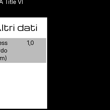
 Title VI
ltri dati
ess
1,0
rdo
m)