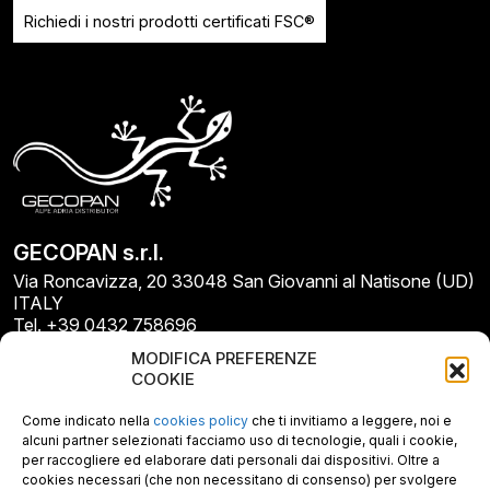
Richiedi i nostri prodotti certificati FSC®
GECOPAN s.r.l.
Via Roncavizza, 20 33048 San Giovanni al Natisone (UD)
ITALY
Tel. +39 0432 758696
E-mail: info@gecopan.it
MODIFICA PREFERENZE
E-mail PEC: gecopan@pec.it
COOKIE
P.I. E C.F. 02487660306
N. REA UD 264834
Come indicato nella
cookies policy
che ti invitiamo a leggere, noi e
Capitale sociale € 30.000
alcuni partner selezionati facciamo uso di tecnologie, quali i cookie,
per raccogliere ed elaborare dati personali dai dispositivi. Oltre a
cookies necessari (che non necessitano di consenso) per svolgere