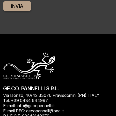
Alternative:
GE.CO. PANNELLI S.R.L.
Via Isonzo, 40/42 33076 Pravisdomini (PN) ITALY
Tel. +39 0434 644997
E-mail: info@gecopannelli.it
E-mail PEC: gecopannelli@pec.it
P.I. E C.F. 03242140279