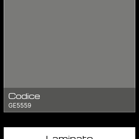
Codice
GE5559
Laminato