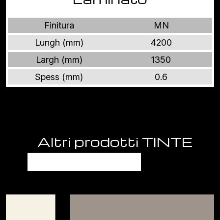
Finitura
MN
Lungh (mm)
4200
Largh (mm)
1350
Spess (mm)
0.6
Altri prodotti TINTE
UNITE