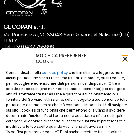
GECOPAN s.r.l.
Via Roncavizza, 20 33048 San Giovanni al Natisone (UD)
ITALY
Tel. +39 0432 758696
E-mail: info@gecopan.it
MODIFICA PREFERENZE
E-mail PEC: gecopan@pec.it
COOKIE
P.I. E C.F. 02487660306
N. REA UD 264834
Come indicato nella
cookies policy
che ti invitiamo a leggere, noi e
Capitale sociale € 30.000
alcuni partner selezionati facciamo uso di tecnologie, quali i cookie,
per raccogliere ed elaborare dati personali dai dispositivi. Oltre a
cookies necessari (che non necessitano di consenso) per svolgere
attività strettamente necessarie a garantire il funzionamento o la
fornitura del Servizio, utilizziamo, solo in seguito a tuo consenso (che
potrai dare o meno senza che ciò comporti l’impossibilità di navigare
sul sito), cookies di funzionali che permettono di aiutano a svolgere
determinate funzioni. Puoi liberamente accettare o rifiutare singole
categorie di cookies cliccando sul tasto “visualizza le preferenze” e
modificare le tue scelte quando vuoi anche attraverso il link
“Modifica preferenze cookie”. Puoi anche accettare tutti i cookies