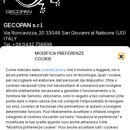
GECOPAN s.r.l.
Via Roncavizza, 20 33048 San Giovanni al Natisone (UD)
ITALY
Tel. +39 0432 758696
E-mail: info@gecopan.it
MODIFICA PREFERENZE
E-mail PEC: gecopan@pec.it
COOKIE
P.I. E C.F. 02487660306
N. REA UD 264834
Come indicato nella
cookies policy
che ti invitiamo a leggere, noi e
Capitale sociale € 30.000
alcuni partner selezionati facciamo uso di tecnologie, quali i cookie,
per raccogliere ed elaborare dati personali dai dispositivi. Oltre a
cookies necessari (che non necessitano di consenso) per svolgere
attività strettamente necessarie a garantire il funzionamento o la
fornitura del Servizio, utilizziamo, solo in seguito a tuo consenso (che
potrai dare o meno senza che ciò comporti l’impossibilità di navigare
sul sito), cookies di funzionali che permettono di aiutano a svolgere
determinate funzioni. Puoi liberamente accettare o rifiutare singole
categorie di cookies cliccando sul tasto “visualizza le preferenze” e
modificare le tue scelte quando vuoi anche attraverso il link
“Modifica preferenze cookie”. Puoi anche accettare tutti i cookies