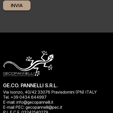
Alternative:
GE.CO. PANNELLI S.R.L.
Via Isonzo, 40/42 33076 Pravisdomini (PN) ITALY
Tel. +39 0434 644997
E-mail: info@gecopannelli.it
E-mail PEC: gecopannelli@pec.it
P.I. E C.F. 03242140279