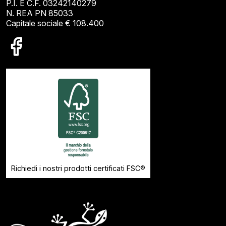
P.I. E C.F. 03242140279
N. REA PN 85033
Capitale sociale € 108.400
Richiedi i nostri prodotti certificati FSC®