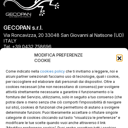
GECOPAN s.r.l.
Via Roncavizza, 20 33048 San Giovanni al Natisone (UD)
ITALY
Tel. +39 0432 758696
E-mail: info@gecopan.it
MODIFICA PREFERENZE
E-mail PEC: gecopan@pec.it
COOKIE
P.I. E C.F. 02487660306
N. REA UD 264834
Come indicato nella
cookies policy
che ti invitiamo a leggere, noi e
Capitale sociale € 30.000
alcuni partner selezionati facciamo uso di tecnologie, quali i cookie,
per raccogliere ed elaborare dati personali dai dispositivi. Oltre a
cookies necessari (che non necessitano di consenso) per svolgere
attività strettamente necessarie a garantire il funzionamento o la
fornitura del Servizio, utilizziamo, solo in seguito a tuo consenso (che
potrai dare o meno senza che ciò comporti l’impossibilità di navigare
sul sito), cookies di funzionali che permettono di aiutano a svolgere
determinate funzioni. Puoi liberamente accettare o rifiutare singole
categorie di cookies cliccando sul tasto “visualizza le preferenze” e
modificare le tue scelte quando vuoi anche attraverso il link
“Modifica preferenze cookie”. Puoi anche accettare tutti i cookies