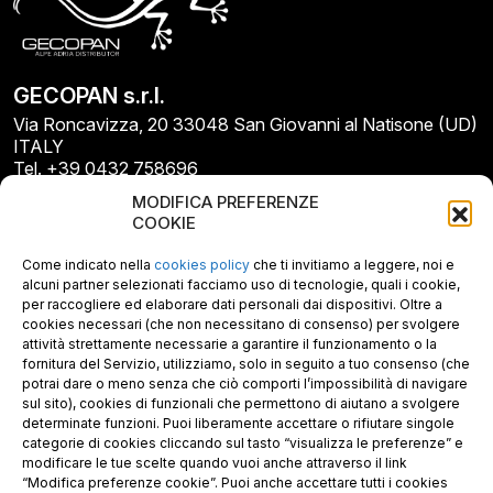
GECOPAN s.r.l.
Via Roncavizza, 20 33048 San Giovanni al Natisone (UD)
ITALY
Tel. +39 0432 758696
E-mail: info@gecopan.it
MODIFICA PREFERENZE
E-mail PEC: gecopan@pec.it
COOKIE
P.I. E C.F. 02487660306
N. REA UD 264834
Come indicato nella
cookies policy
che ti invitiamo a leggere, noi e
Capitale sociale € 30.000
alcuni partner selezionati facciamo uso di tecnologie, quali i cookie,
per raccogliere ed elaborare dati personali dai dispositivi. Oltre a
cookies necessari (che non necessitano di consenso) per svolgere
attività strettamente necessarie a garantire il funzionamento o la
fornitura del Servizio, utilizziamo, solo in seguito a tuo consenso (che
potrai dare o meno senza che ciò comporti l’impossibilità di navigare
sul sito), cookies di funzionali che permettono di aiutano a svolgere
determinate funzioni. Puoi liberamente accettare o rifiutare singole
categorie di cookies cliccando sul tasto “visualizza le preferenze” e
modificare le tue scelte quando vuoi anche attraverso il link
“Modifica preferenze cookie”. Puoi anche accettare tutti i cookies