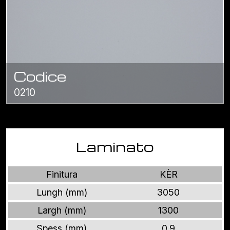
Codice
0210
Laminato
Finitura
KÈR
Lungh (mm)
3050
Largh (mm)
1300
Spess (mm)
0.9