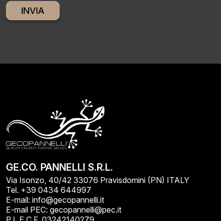
Alternative:
GE.CO. PANNELLI S.R.L.
Via Isonzo, 40/42 33076 Pravisdomini (PN) ITALY
Tel. +39 0434 644997
E-mail: info@gecopannelli.it
E-mail PEC: gecopannelli@pec.it
P.I. E C.F. 03242140279