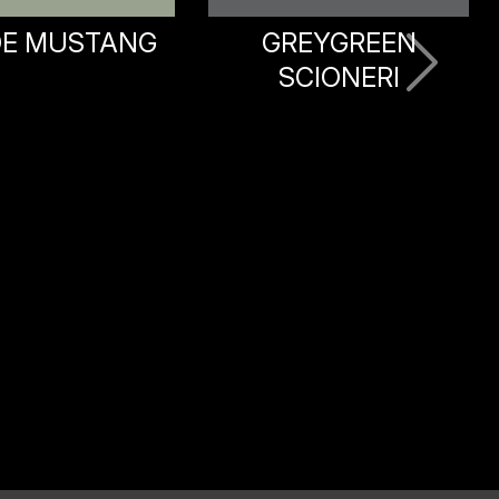
REYGREEN
GRIGIO PANORAMA
CIONERI