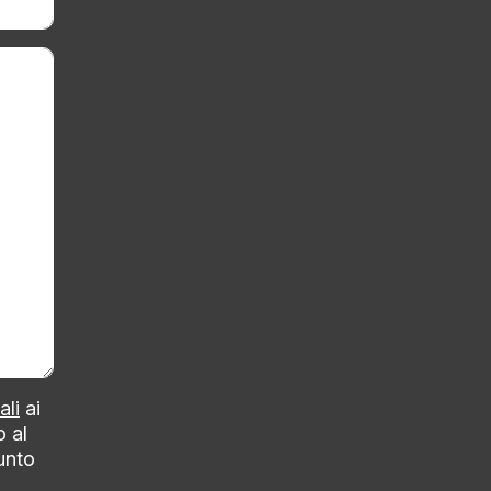
ali
ai
o al
punto