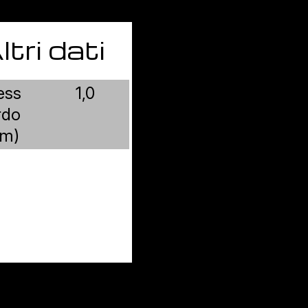
ltri dati
ess
1,0
rdo
m)