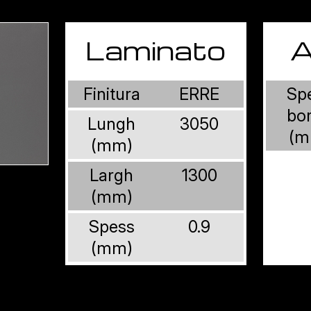
Laminato
A
Finitura
ERRE
Sp
bo
Lungh
3050
(m
(mm)
Largh
1300
(mm)
Spess
0.9
(mm)