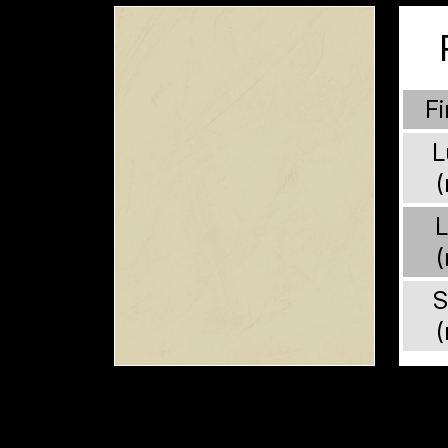
Fi
L
L
S