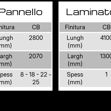
Pannello
Laminat
nitura
CB
Finitura
CB
ungh
2800
Lungh
410
(mm)
(mm)
argh
2070
Largh
130
(mm)
(mm)
pess
8 - 18 - 22 -
Spess
1
(mm)
25
(mm)