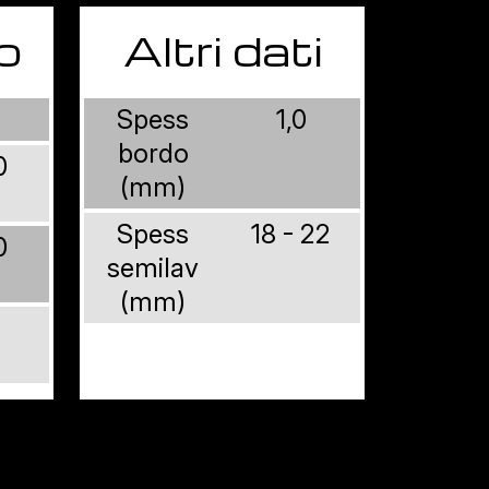
o
Altri dati
Spess
1,0
bordo
0
(mm)
Spess
18 - 22
0
semilav
(mm)