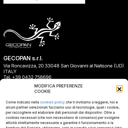
GECOPAN s.r.l.
Via Roncavizza, 20 33048 San Giovanni al Natisone (UD)
ITALY
Tel. +39 0432 758696
E-mail: info@gecopan.it
MODIFICA PREFERENZE
E-mail PEC: gecopan@pec.it
COOKIE
P.I. E C.F. 02487660306
N. REA UD 264834
Come indicato nella
cookies policy
che ti invitiamo a leggere, noi e
Capitale sociale € 30.000
alcuni partner selezionati facciamo uso di tecnologie, quali i cookie,
per raccogliere ed elaborare dati personali dai dispositivi. Oltre a
cookies necessari (che non necessitano di consenso) per svolgere
attività strettamente necessarie a garantire il funzionamento o la
fornitura del Servizio, utilizziamo, solo in seguito a tuo consenso (che