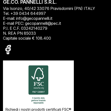
GE.CO. PANNELLI S.R.L.
Via Isonzo, 40/42 33076 Pravisdomini (PN) ITALY
Tel. +39 0434 644997
E-mail: info@gecopannelli.it
E-mail PEC: gecopannelli@pec.it
P.I. E C.F. 03242140279
N. REA PN 85033
Capitale sociale € 108.400
Richiedi i nostri prodotti certificati FSC®