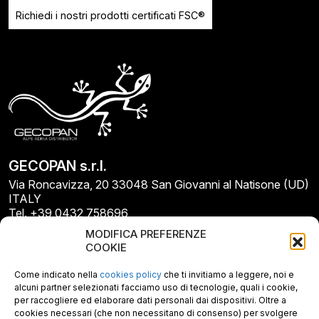
Richiedi i nostri prodotti certificati FSC®
GECOPAN s.r.l.
Via Roncavizza, 20 33048 San Giovanni al Natisone (UD)
ITALY
Tel. +39 0432 758696
E-mail: info@gecopan.it
MODIFICA PREFERENZE
E-mail PEC: gecopan@pec.it
COOKIE
P.I. E C.F. 02487660306
N. REA UD 264834
Come indicato nella
cookies policy
che ti invitiamo a leggere, noi e
Capitale sociale € 30.000
alcuni partner selezionati facciamo uso di tecnologie, quali i cookie,
per raccogliere ed elaborare dati personali dai dispositivi. Oltre a
cookies necessari (che non necessitano di consenso) per svolgere