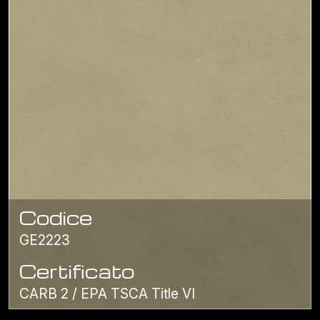
Codice
GE2223
Certificato
CARB 2 / EPA TSCA Title VI