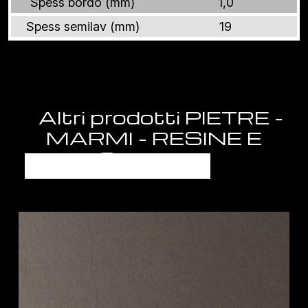
Spess bordo (mm)
1,0
Spess semilav (mm)
19
Altri prodotti PIETRE -
MARMI - RESINE E
GRANITI