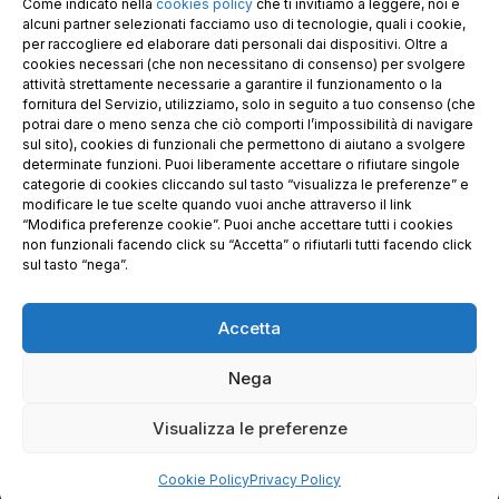
Come indicato nella
cookies policy
che ti invitiamo a leggere, noi e
Capitale sociale € 30.000
alcuni partner selezionati facciamo uso di tecnologie, quali i cookie,
per raccogliere ed elaborare dati personali dai dispositivi. Oltre a
cookies necessari (che non necessitano di consenso) per svolgere
attività strettamente necessarie a garantire il funzionamento o la
fornitura del Servizio, utilizziamo, solo in seguito a tuo consenso (che
potrai dare o meno senza che ciò comporti l’impossibilità di navigare
sul sito), cookies di funzionali che permettono di aiutano a svolgere
determinate funzioni. Puoi liberamente accettare o rifiutare singole
categorie di cookies cliccando sul tasto “visualizza le preferenze” e
modificare le tue scelte quando vuoi anche attraverso il link
“Modifica preferenze cookie”. Puoi anche accettare tutti i cookies
non funzionali facendo click su “Accetta” o rifiutarli tutti facendo click
sul tasto “nega”.
Accetta
Richiedi i nostri prodotti certificati FSC®
Nega
© 2025 GE.CO. PANNELLI S.R.L. & GECOPAN s.r.l. –
Visualizza le preferenze
Privacy Policy
–
Condizioni generali di vendita
– Sito
realizzato da
FriulUp
Cookie Policy
Privacy Policy