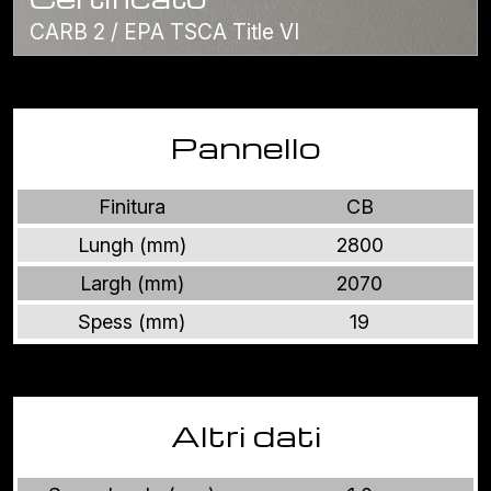
CARB 2 / EPA TSCA Title VI
Pannello
Finitura
CB
Lungh (mm)
2800
Largh (mm)
2070
Spess (mm)
19
Altri dati