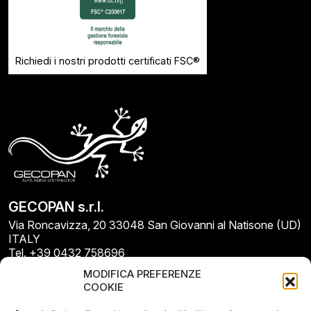
Richiedi i nostri prodotti certificati FSC®
GECOPAN s.r.l.
Via Roncavizza, 20 33048 San Giovanni al Natisone (UD)
ITALY
Tel. +39 0432 758696
E-mail: info@gecopan.it
MODIFICA PREFERENZE
E-mail PEC: gecopan@pec.it
COOKIE
P.I. E C.F. 02487660306
N. REA UD 264834