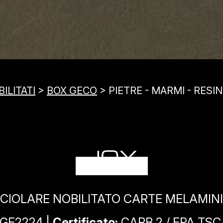
ILITATI
>
BOX GECO
> PIETRE - MARMI - RESIN
JOY
CIOLARE NOBILITATO CARTE MELAMIN
GE2224 |
Certificato:
CARB 2 / EPA TSCA