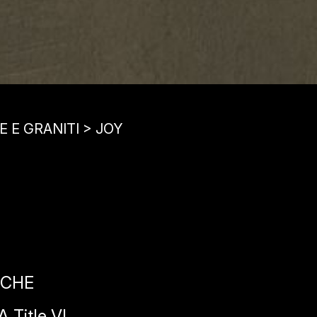
E E GRANITI > JOY
ICHE
 Title VI