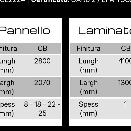
Pannello
Laminat
nitura
CB
Finitura
CB
ungh
2800
Lungh
410
(mm)
(mm)
argh
2070
Largh
130
(mm)
(mm)
pess
8 - 18 - 22 -
Spess
1
(mm)
25
(mm)