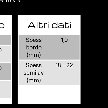
o
Altri dati
Spess
1,0
bordo
0
(mm)
Spess
18 - 22
0
semilav
(mm)