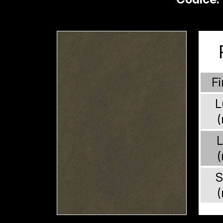
Fi
L
L
S