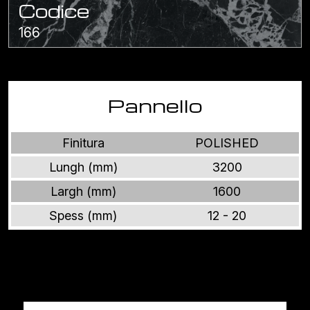
Codice
166
Pannello
Finitura
POLISHED
Lungh (mm)
3200
Largh (mm)
1600
Spess (mm)
12 - 20
Altri prodotti MARMI