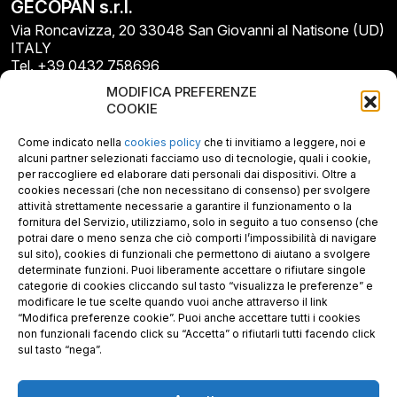
GECOPAN s.r.l.
Via Roncavizza, 20 33048 San Giovanni al Natisone (UD)
ITALY
Tel. +39 0432 758696
E-mail: info@gecopan.it
MODIFICA PREFERENZE
E-mail PEC: gecopan@pec.it
COOKIE
P.I. E C.F. 02487660306
N. REA UD 264834
Come indicato nella
cookies policy
che ti invitiamo a leggere, noi e
Capitale sociale € 30.000
alcuni partner selezionati facciamo uso di tecnologie, quali i cookie,
per raccogliere ed elaborare dati personali dai dispositivi. Oltre a
cookies necessari (che non necessitano di consenso) per svolgere
attività strettamente necessarie a garantire il funzionamento o la
fornitura del Servizio, utilizziamo, solo in seguito a tuo consenso (che
potrai dare o meno senza che ciò comporti l’impossibilità di navigare
sul sito), cookies di funzionali che permettono di aiutano a svolgere
determinate funzioni. Puoi liberamente accettare o rifiutare singole
categorie di cookies cliccando sul tasto “visualizza le preferenze” e
modificare le tue scelte quando vuoi anche attraverso il link
“Modifica preferenze cookie”. Puoi anche accettare tutti i cookies
non funzionali facendo click su “Accetta” o rifiutarli tutti facendo click
sul tasto “nega”.