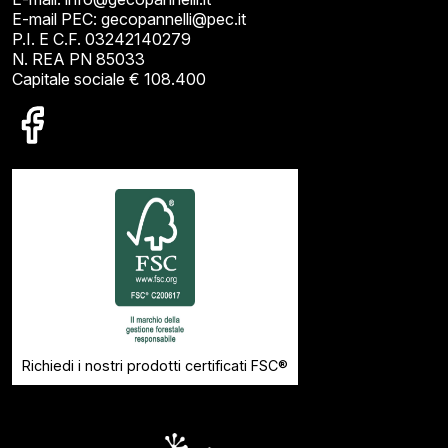
E-mail PEC: gecopannelli@pec.it
P.I. E C.F. 03242140279
N. REA PN 85033
Capitale sociale € 108.400
Richiedi i nostri prodotti certificati FSC®