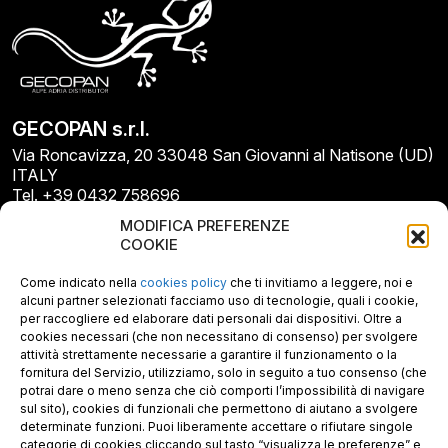
GECOPAN s.r.l.
Via Roncavizza, 20 33048 San Giovanni al Natisone (UD)
ITALY
Tel. +39 0432 758696
E-mail: info@gecopan.it
MODIFICA PREFERENZE
E-mail PEC: gecopan@pec.it
COOKIE
P.I. E C.F. 02487660306
N. REA UD 264834
Come indicato nella
cookies policy
che ti invitiamo a leggere, noi e
Capitale sociale € 30.000
alcuni partner selezionati facciamo uso di tecnologie, quali i cookie,
per raccogliere ed elaborare dati personali dai dispositivi. Oltre a
cookies necessari (che non necessitano di consenso) per svolgere
attività strettamente necessarie a garantire il funzionamento o la
fornitura del Servizio, utilizziamo, solo in seguito a tuo consenso (che
potrai dare o meno senza che ciò comporti l’impossibilità di navigare
sul sito), cookies di funzionali che permettono di aiutano a svolgere
determinate funzioni. Puoi liberamente accettare o rifiutare singole
categorie di cookies cliccando sul tasto “visualizza le preferenze” e