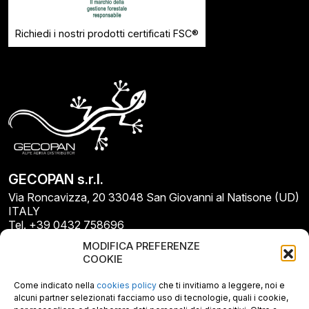
Richiedi i nostri prodotti certificati FSC®
GECOPAN s.r.l.
Via Roncavizza, 20 33048 San Giovanni al Natisone (UD)
ITALY
Tel. +39 0432 758696
E-mail: info@gecopan.it
MODIFICA PREFERENZE
E-mail PEC: gecopan@pec.it
COOKIE
P.I. E C.F. 02487660306
N. REA UD 264834
Come indicato nella
cookies policy
che ti invitiamo a leggere, noi e
Capitale sociale € 30.000
alcuni partner selezionati facciamo uso di tecnologie, quali i cookie,