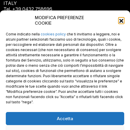
ITALY
Tel. +39 0432 758696
E-mail: info@gecopan.it
MODIFICA PREFERENZE
E-mail PEC: gecopan@pec.it
COOKIE
P.I. E C.F. 02487660306
N. REA UD 264834
Come indicato nella
cookies policy
che ti invitiamo a leggere, noi e
Capitale sociale € 30.000
alcuni partner selezionati facciamo uso di tecnologie, quali i cookie,
per raccogliere ed elaborare dati personali dai dispositivi. Oltre a
cookies necessari (che non necessitano di consenso) per svolgere
attività strettamente necessarie a garantire il funzionamento o la
fornitura del Servizio, utilizziamo, solo in seguito a tuo consenso (che
potrai dare o meno senza che ciò comporti l’impossibilità di navigare
sul sito), cookies di funzionali che permettono di aiutano a svolgere
determinate funzioni. Puoi liberamente accettare o rifiutare singole
categorie di cookies cliccando sul tasto “visualizza le preferenze” e
modificare le tue scelte quando vuoi anche attraverso il link
“Modifica preferenze cookie”. Puoi anche accettare tutti i cookies
non funzionali facendo click su “Accetta” o rifiutarli tutti facendo click
sul tasto “nega”.
Accetta
Richiedi i nostri prodotti certificati FSC®