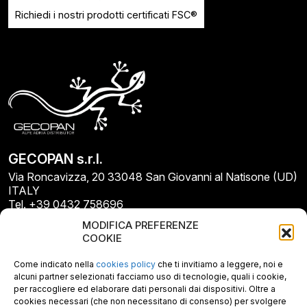
Richiedi i nostri prodotti certificati FSC®
GECOPAN s.r.l.
Via Roncavizza, 20 33048 San Giovanni al Natisone (UD)
ITALY
Tel. +39 0432 758696
E-mail: info@gecopan.it
MODIFICA PREFERENZE
E-mail PEC: gecopan@pec.it
COOKIE
P.I. E C.F. 02487660306
N. REA UD 264834
Come indicato nella
cookies policy
che ti invitiamo a leggere, noi e
Capitale sociale € 30.000
alcuni partner selezionati facciamo uso di tecnologie, quali i cookie,
per raccogliere ed elaborare dati personali dai dispositivi. Oltre a
cookies necessari (che non necessitano di consenso) per svolgere