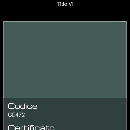
Title VI
Codice
GE472
Certificato