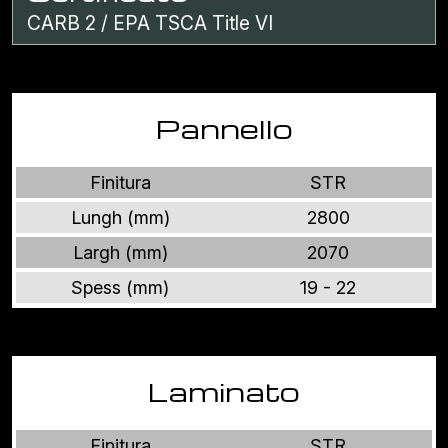
CARB 2 / EPA TSCA Title VI
Pannello
Finitura
STR
Lungh (mm)
2800
Largh (mm)
2070
Spess (mm)
19 - 22
Laminato
Finitura
STR