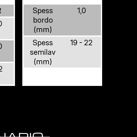
R
Spess
1,0
bordo
0
(mm)
Spess
19 - 22
0
semilav
(mm)
2
INARIO