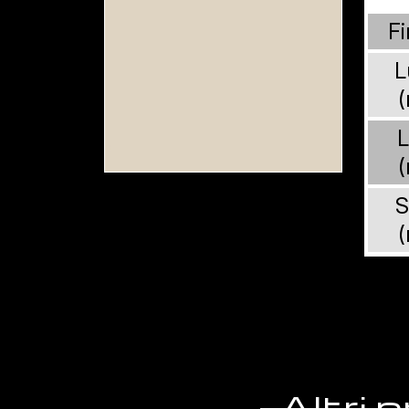
Fi
L
L
S
Altri