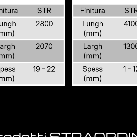
nitura
STR
Finitura
ST
ungh
2800
Lungh
410
(mm)
(mm)
argh
2070
Largh
130
(mm)
(mm)
pess
19 - 22
Spess
1 - 1
(mm)
(mm)
 prodotti STRAORD